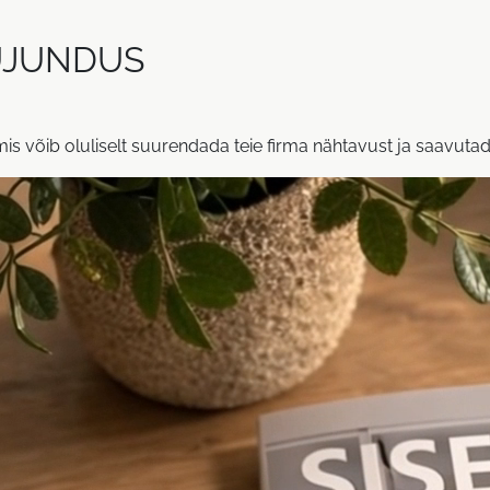
KUJUNDUS
is võib oluliselt suurendada teie firma nähtavust ja saavuta