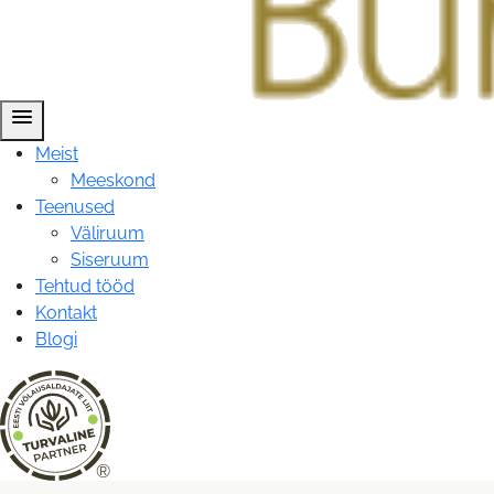
menu
Meist
Meeskond
Teenused
Väliruum
Siseruum
Tehtud tööd
Kontakt
Blogi
®